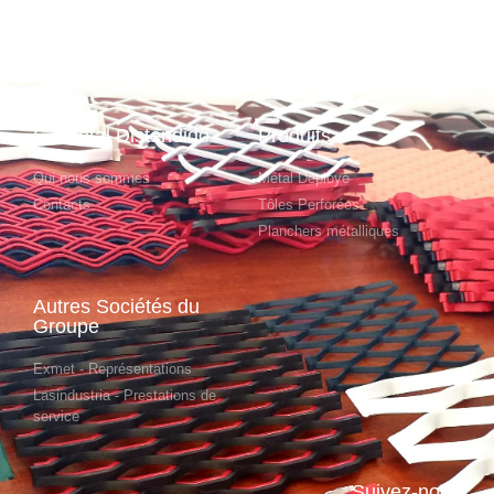
SJ Metal Distendido
Produits
Qui nous sommes
Métal Déployé
Contacts
Tôles Perforées
Planchers métalliques
Autres Sociétés du
Groupe
Exmet - Représentations
Lasindustria - Prestations de
service
Suivez-nous